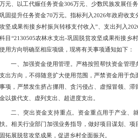
万元、以工代赈任务资金306万元、少数民族发展任务
巩固提升任务资金70万元。指标
列入
2026年政府收支
攻坚成果衔接乡村振兴转移支付收入”、支出列入20
科目“2130505农林水支出-巩固脱贫攻坚成果衔接
使用方向明确至相应项级，现将有关事项通知如下
：
一、
加强资金使用管理。
严格按照帮扶资金管理
支出方向，不得随意扩大使用范围，严禁资金用于负
事项，严禁发生挤占挪用、贪污侵占、虚报冒领、滞
金以拨代支、虚列支出、超进度支出。
二、
突出资金支持重点。
资金重点用于产业、
扶。相关行业部门加强业务指导，做好项目谋划、项
固拓展脱贫攻坚成果，促进乡村全面振兴。