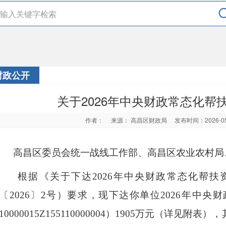
财政公开
关于2026年中央财政常态化帮
作者：
来源： 高昌区财政局
发布时间：2026-0
高昌区委员会统一战线工作部、
高昌区
农业农村局
根据《关于下达
202
6
年中央财政
常态化帮扶
〔
202
6
〕
2
号
）要求，现下达你
单位
202
6
年中央财
10000015Z155110000004
）
1905
万元（详见附表）
，