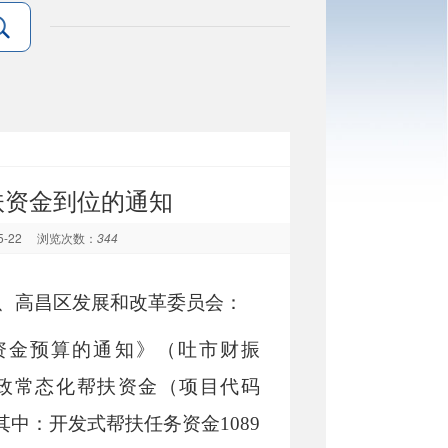
扶资金到位的通知
5-22
浏览次数：
344
、高昌区发展和改革委员会
：
资
金
预算
的通知》（
吐市
财振
政
常态化帮扶资
金
（项目代码
其中：开发式帮扶任务资金
1089