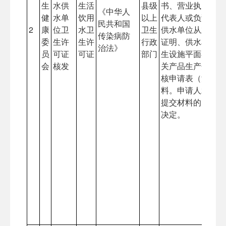
生
水供
生活
县级
书、营业执照复印
《中华人
健
水单
饮用
以上
代表人或负责人身
民共和国
2
康
位卫
水卫
卫生
供水单位从业人员
传染病防
委
生许
生许
行政
证明、供水单位平
治法》
员
可证
可证
部门
生设施平面布局图
会
核发
关产品生产企业卫
核申请表（涉水产
料。申请人承诺符
提交材料的，当场
决定。