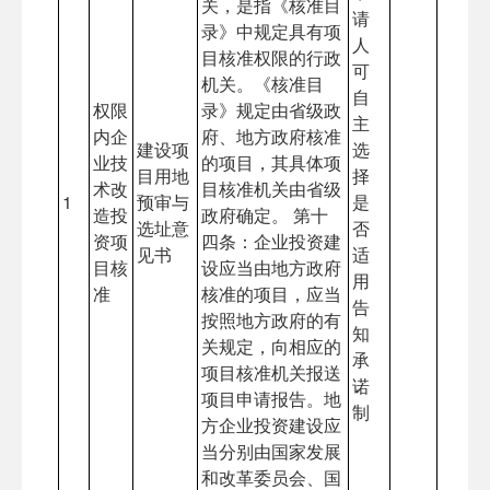
关，是指《核准目
请
录》中规定具有项
人
目核准权限的行政
可
机关。《核准目
自
权限
录》规定由省级政
主
内企
府、地方政府核准
建设项
选
业技
的项目，其具体项
目用地
择
术改
目核准机关由省级
1
预审与
是
造投
政府确定。 第十
选址意
否
资项
四条：企业投资建
见书
适
目核
设应当由地方政府
用
准
核准的项目，应当
告
按照地方政府的有
知
关规定，向相应的
承
项目核准机关报送
诺
项目申请报告。地
制
方企业投资建设应
当分别由国家发展
和改革委员会、国