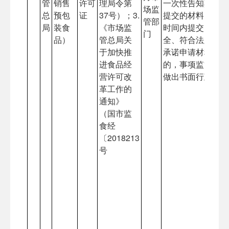
管
销售
许可
理局令第
一次性告知其审批
场监
总
预包
证
37号）；3.
提交的材料，申请
管部
局
装食
《市场监
时间内提交的申请
门
品）
管总局关
全、符合法定形式
于加快推
承诺申请材料与实
进食品经
的，事项监管部门
营许可改
做出书面行政许可
革工作的
通知》
（国市监
食经
〔2018213
号