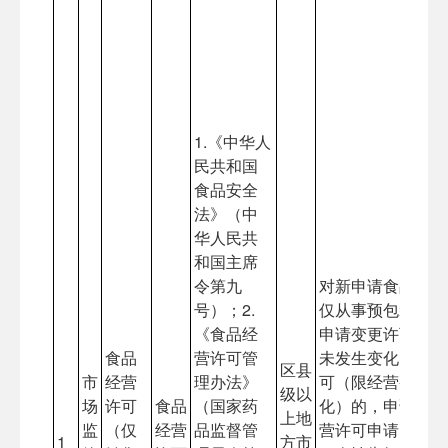
1.《中华人
民共和国
食品安全
法》（中
华人民共
和国主席
令第九
对新申请食品经营
号）；2.
仅从事预包装食品
《食品经
申请变更许可（限
食品
营许可管
未发生变化）、申
区县
市
经营
理办法》
可（限经营条件未
级以
场
许可
食品
（国家药
化）的，申请人提
上地
监
（仅
经营
品监督管
营许可申请，市场
1
方市