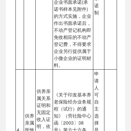
企业书面承诺(承
诺
诺书样本见附件)
制
的方式实施，企业
作出书面承诺后，
不动产登记机构即
免收相应的不动产
登记费，不得要求
企业另行提供属于
小微企业的证明材
料。
申
请
人
供养亲
《关于印发基本养
可
属关系
老保险经办业务规
自
证明和
程（试行）的通
主
无固定
供养
知》（劳社险中心
选
收入证
亲属
函〔2003〕38
择
明，依
4
抚恤
号）第六十六条
是