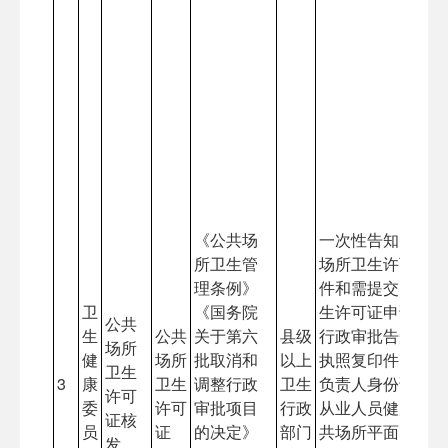
《公共场
一次性告知申请人
所卫生管
场所卫生许可证应
理条例》
件和需提交的材料
卫
《国务院
生许可证申请表、
公共
生
公共
关于第六
县级
行政审批告知承诺
场所
健
场所
批取消和
以上
执照复印件、法定
卫生
3
康
卫生
调整行政
卫生
负责人身份证明、
许可
委
许可
审批项目
行政
从业人员健康合格
证核
员
证
的决定》
部门
共场所平面图和卫
发