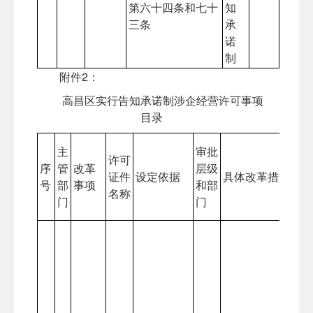
第六十四条和七十
知
三条
承
诺
制
附件2：
高昌区实行告知承诺制涉企经营许可事项
目录
主
审批
许可
序
管
改革
层级
证件
设定依据
具体改革措施
号
部
事项
和部
名称
门
门