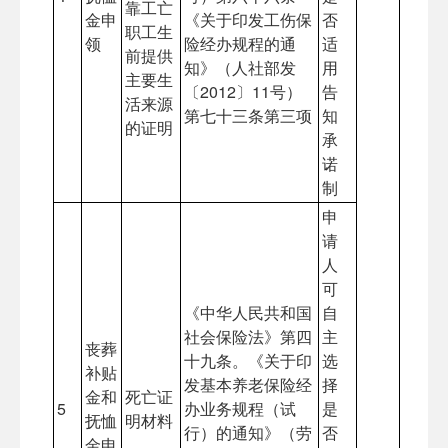
靠工亡
金申
《关于印发工伤保
否
职工生
领
险经办规程的通
适
前提供
知》（人社部发
用
主要生
〔2012〕11号）
告
活来源
第七十三条第三项
知
的证明
承
诺
制
申
请
人
可
《中华人民共和国
自
社会保险法》第四
主
丧葬
十九条。《关于印
选
补贴
发基本养老保险经
择
金和
死亡证
5
办业务规程（试
是
抚恤
明材料
行）的通知》（劳
否
金申