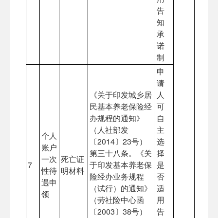
告
知
承
诺
制
申
请
《关于印发城乡居
人
民基本养老保险经
可
办规程的通知》
自
（人社部发
主
个人
〔2014〕23号）
选
账户
第三十八条。《关
择
一次
死亡证
7
于印发基本养老保
是
性待
明材料
险经办业务规程
否
遇申
（试行）的通知》
适
领
（劳社险中心函
用
〔2003〕38号）
告