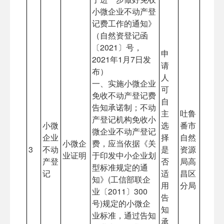
小微企业不动产登
记费工作的通知》
（自然资登记函
〔2021〕号，
申
2021年1月7日发
请
布）
人
一、实施小微企业
可
免收不动产登记费
自
告知承诺制；不动
主
吐鲁
产登记机构免收小
小微
选
番市
微企业不动产登记
企业
择
自然
小微企
费，应当依据《关
3
不动
是
资源
业证明
于印发中小企业划
产登
否
局高
型标准规定的通
记
适
昌区
知》(工信部联企
用
分局
业〔2011〕300
告
号)规定的小微企
知
业标准，通过告知
承