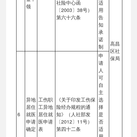
社险中心函
适
领
〔2003〕38号）
用
第六十六条
告
知
承
诺
高昌
制
区社
申
保局
请
人
可
自
主
异地
工伤职
《关于印发工伤保
选
居住
工异地
险经办规程的通
择
6
就医
居住就
知》（人社部发
是
申请
医申请
〔2012〕11号）
否
确定
表
第四十二条
适
用