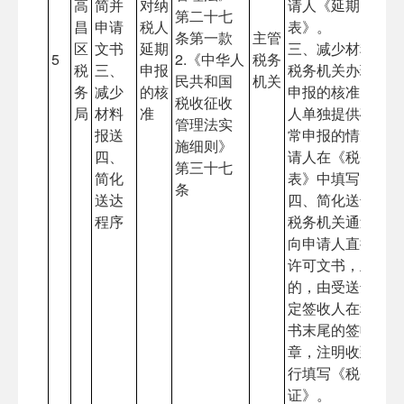
高
简并
对纳
请人《延期申报申
第二十七
昌
申请
税人
表》。
条第一款
主管
区
文书
延期
三、减少材料报送
5
2.《中华人
税务
税
三、
申报
税务机关办理对纳
民共和国
机关
务
减少
的核
申报的核准，不再
税收征收
局
材料
准
人单独提供确有困
管理法实
报送
常申报的情况说明
施细则》
四、
请人在《税务行政
第三十七
简化
表》中填写申请理
条
送达
四、简化送达程序
程序
税务机关通过办税
向申请人直接送达
许可文书，且申请
的，由受送达人或
定签收人在税务行
书末尾的签收栏签
章，注明收到日期
行填写《税务文书
证》。