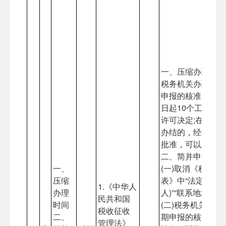
一、压缩办理时间
税务机关办理对纳
申报的核准，自受
日起10个工作日
许可决定;在上述
办结的，经税务机
批准，可以延长5
二、简并申请文书
一、
(一)取消《税务
压缩
表》中“法定代表人
1.《中华人
办理
人)”“联系地址”栏
民共和国
时间
(二)税务机关办
税收征收
二、
期申报的核准，不
管理法》