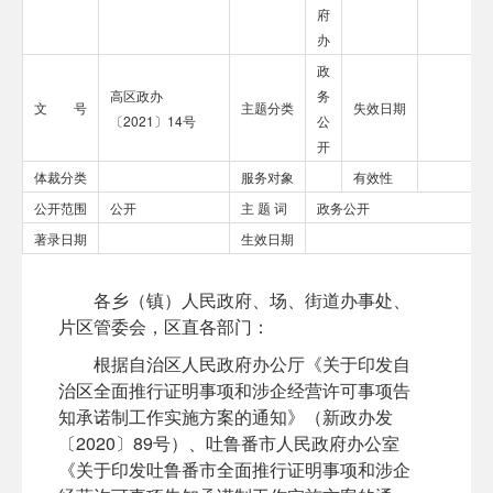
府
办
政
高区政办
务
文 号
主题分类
失效日期
〔2021〕14号
公
开
体裁分类
服务对象
有效性
公开范围
公开
主 题 词
政务公开
著录日期
生效日期
各乡（镇）人民政府、场、街道办事处、
片区管委会，区直各部门：
根据自治区人民政府办公厅《关于印发自
治区全面推行证明事项和涉企经营许可事项告
知承诺制工作实施方案的通知》（新政办发
〔2020〕89号）、吐鲁番市人民政府办公室
《关于印发吐鲁番市全面推行证明事项和涉企