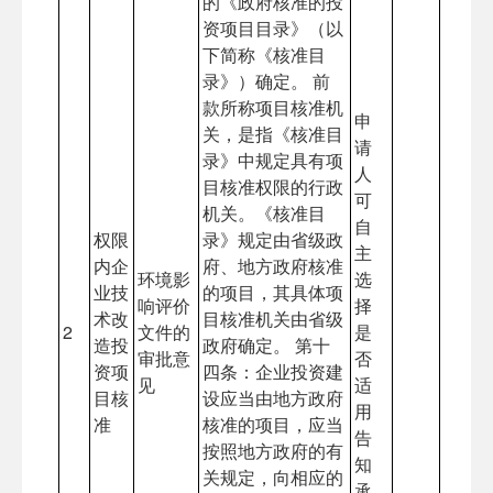
的《政府核准的投
资项目目录》（以
下简称《核准目
录》）确定。 前
款所称项目核准机
申
关，是指《核准目
请
录》中规定具有项
人
目核准权限的行政
可
机关。《核准目
自
权限
录》规定由省级政
主
内企
府、地方政府核准
环境影
选
业技
的项目，其具体项
响评价
择
术改
目核准机关由省级
2
文件的
是
造投
政府确定。 第十
审批意
否
资项
四条：企业投资建
见
适
目核
设应当由地方政府
用
准
核准的项目，应当
告
按照地方政府的有
知
关规定，向相应的
承