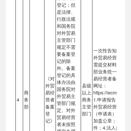
登记；但
是法律、
行政法规
和国务院
对外贸易
主管部门
规定不需
一次性告知申请人
要备案登
外贸易经营者备案
记的除
需提交材料：首先
外。备案
部业务统一平台—
登记的具
《对
易经营者备案登记
体办法由
外贸
县级
网址：
国务院对
商
易经
以上
https://iecms.mof
外贸易主
4
务
营者
商务
1.申请报告；2.
管部门规
部
备案
主管
外贸易经营者备案
定。对外
登
部门
（申请表），打印
贸易经营
记》
加盖公章；3.营
者未按照
件；4.法人身份证