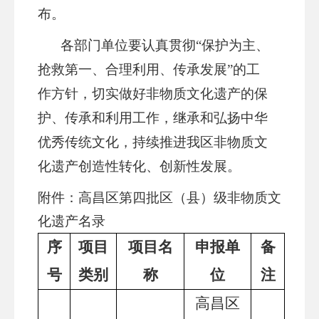
布。
各
部门
单位要认真贯彻
“保护为主、
抢救第一、合理利用、传承发展”的工
作方针，切实做好非物质文化遗产的保
护、传承和利用工作，继承和弘扬中华
优秀传统文化，持续推进
我区
非物质文
化遗产创造性转化、创新性发展。
附件：
高昌区
第四批
区（县）级
非物质文
化遗产名录
序
项目
项目名
申报单
备
号
类别
称
位
注
高昌区