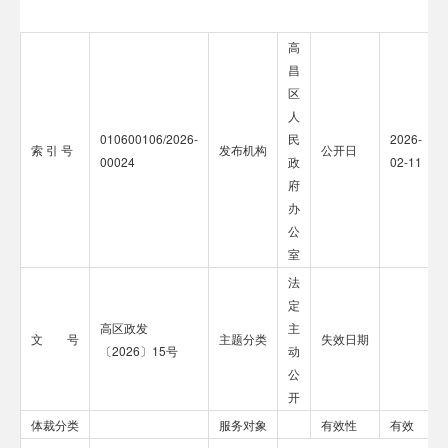
高
昌
区
人
010600106/2026-
民
2026-
索 引 号
发布机构
公开日
00024
政
02-11
府
办
公
室
法
定
高区政发
主
文 号
主题分类
失效日期
〔2026〕15号
动
公
开
体裁分类
服务对象
有效性
有效