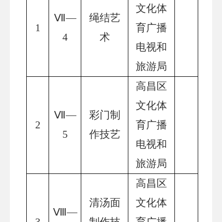
文化体
Ⅶ—
绳结艺
1
育广播
4
术
电视和
旅游局
高昌区
文化体
Ⅶ—
彩门制
2
育广播
5
作技艺
电视和
旅游局
高昌区
清汤面
文化体
Ⅷ—