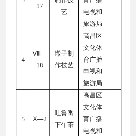
3
制作技
育广播
1
7
艺
电视和
旅游局
高昌区
文化体
Ⅷ—
馓子制
4
育广播
1
8
作技艺
电视和
旅游局
高昌区
文化体
吐鲁番
5
Ⅹ
—
2
育广播
下午茶
电视和