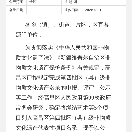
公开范围
全区
主 题 词
著录日期
生效日期
2026-02-11
各
乡（镇）、
街
道、
片区
，
区直各
部门单位
：
为贯彻落实《中华人民共和国非
物
质文化遗产法》
《新疆维吾尔自治区非
物质文化遗产保护条例》有关规定
，
高
昌区已按规定完成第四批区（县）级非
物质文化遗产名录的申报、评审、公示
等工作。
经高昌区
人民政府
第
99次政府
常务会研究，确定
将
绳结艺术
等
5
个项
目列入
高昌区
第
四
批
区（县）级
非物质
文化遗产代表性项目名录，现予以公