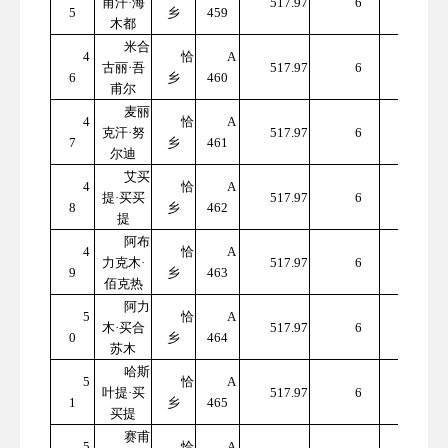
甫汗·海
517.97
6
5
乡
459
7.82
木都
米合
4
恰
A
310
古丽·吾
517.97
6
6
乡
460
7.82
甫尔
麦丽
4
恰
A
310
克汗·努
517.97
6
7
乡
461
7.82
尔迪
艾买
4
恰
A
310
提·买买
517.97
6
8
乡
462
7.82
提
阿布
4
恰
A
310
力克木·
517.97
6
9
乡
463
7.82
佰克热
阿力
5
恰
A
310
木·买合
517.97
6
0
乡
464
7.82
苏木
哈斯
5
恰
A
310
叶提·买
517.97
6
1
乡
465
7.82
买提
赛甫
5
恰
A
310