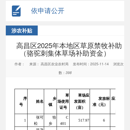
依申请公开
涉农补贴
高昌区2025年本地区草原禁牧补助
（骆驼刺集体草场补助资金）
作者：
来源： 高昌区农业农村局
发布时间：2025-11-14
浏览次
数：
398
草场
草
草场应
序
乡
发放标
应发资金
姓名
场使用
发面积
号
镇
准（元）
（亩/6
证号
（亩）
元）
张可
恰
C
310
1
517.97
6
松
乡
401
7.82