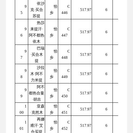
依沙
9
恰
C
310
克·买合
517.97
6
5
乡
446
7.82
苏提
热莎
9
来提汗·
恰
C
310
517.97
6
6
阿不都热
乡
447
7.82
依木
巴瑞
9
恰
C
310
·买合木
517.97
6
7
乡
448
7.82
提
沙拉
9
恰
C
310
木·阿不
517.97
6
8
乡
449
7.82
力米提
阿不
9
恰
C
310
都热合曼
517.97
6
9
乡
450
7.82
·胡吉
1
亚森
恰
C
310
517.97
6
00
·克然木
乡
451
7.82
再娜
1
恰
C
310
甫汗·艾
517.97
6
01
乡
452
7.82
合买提