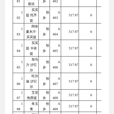
81
乡
462
7.82
那洪
买买
1
恰
A
310
提·托乎
517.97
6
82
乡
463
7.82
提
阿依
1
恰
A
310
夏木汗·
517.97
6
83
乡
464
7.82
买买提
买买
1
恰
A
310
提·卡依
517.97
6
84
乡
465
7.82
提
加马
1
恰
A
310
力·沙它
517.97
6
85
乡
466
7.82
尔
吐尔
1
恰
A
310
迪·沙它
517.97
6
86
乡
467
7.82
尔
1
艾尼
恰
A
310
517.97
6
87
·热西提
乡
468
7.82
1
朱玉
恰
A
310
517.97
6
88
青
乡
469
7.82