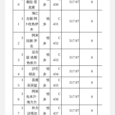
都拉·亚
517.97
6
0
乡
430
7.82
克甫
海仁
3
古丽·阿
恰
C
310
517.97
6
1
卜杜热伊
乡
431
7.82
木
阿米
3
恰
C
310
拉丽·牙
517.97
6
2
乡
432
7.82
生
达古
3
恰
C
310
提·依斯
517.97
6
3
乡
433
7.82
热依力
3
沙它
恰
C
310
517.97
6
4
·胡吉
乡
434
7.82
3
吾甫
恰
C
310
517.97
6
5
·买买提
乡
435
7.82
阿依
3
恰
C
310
先木汗·
517.97
6
6
乡
436
7.82
海力力
3
外力
恰
C
310
517.97
6
7
·沙塔尔
乡
437
7.82