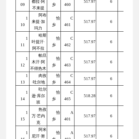
都拉·阿
517.97
6
09
乡
460
7.82
不来提
阿布
1
恰
C
310
来提·加
517.97
6
10
乡
461
7.82
玛力
哈斯
1
恰
C
310
叶提汗·
517.97
6
11
乡
462
7.82
阿不拉
帕旦
1
恰
C
310
木汗·阿
517.97
6
12
乡
463
7.82
不得热木
1
肉孜
恰
C
310
517.97
6
13
·吐尔地
乡
464
7.82
吐尔
1
恰
C
310
逊·库尔
518.28
6
14
乡
465
9.68
班
热孜
1
恰
A
310
万·芒内
517.97
6
15
乡
401
7.82
克
阿米
1
恰
A
310
尼汗·努
517.97
6