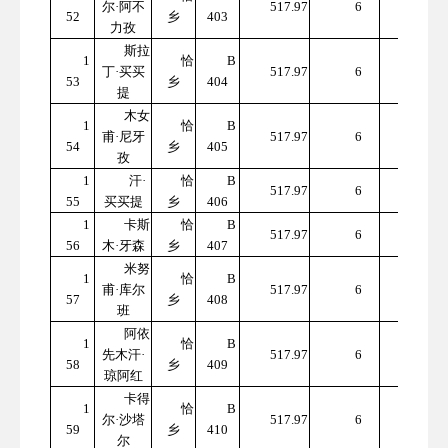
尔·阿不
517.97
6
52
乡
403
7.82
力孜
斯拉
1
恰
B
310
丁·买买
517.97
6
53
乡
404
7.82
提
木女
1
恰
B
310
甫·尼牙
517.97
6
54
乡
405
7.82
孜
1
汗·
恰
B
310
517.97
6
55
买买提
乡
406
7.82
1
卡斯
恰
B
310
517.97
6
56
木·牙森
乡
407
7.82
米努
1
恰
B
310
甫·库尔
517.97
6
57
乡
408
7.82
班
阿依
1
恰
B
310
先木汗·
517.97
6
58
乡
409
7.82
琼阿红
卡得
1
恰
B
310
尔·沙塔
517.97
6
59
乡
410
7.82
尔