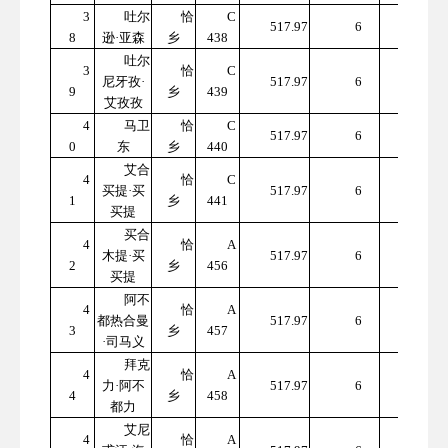
3
吐尔
恰
C
310
517.97
6
8
逊·亚森
乡
438
7.82
吐尔
3
恰
C
310
尼牙孜·
517.97
6
9
乡
439
7.82
艾孜孜
4
马卫
恰
C
310
517.97
6
0
东
乡
440
7.82
艾合
4
恰
C
310
买提·买
517.97
6
1
乡
441
7.82
买提
买合
4
恰
A
310
木提·买
517.97
6
2
乡
456
7.82
买提
阿不
4
恰
A
310
都热合曼
517.97
6
3
乡
457
7.82
·司马义
拜克
4
恰
A
310
力·阿不
517.97
6
4
乡
458
7.82
都力
艾尼
4
恰
A
310