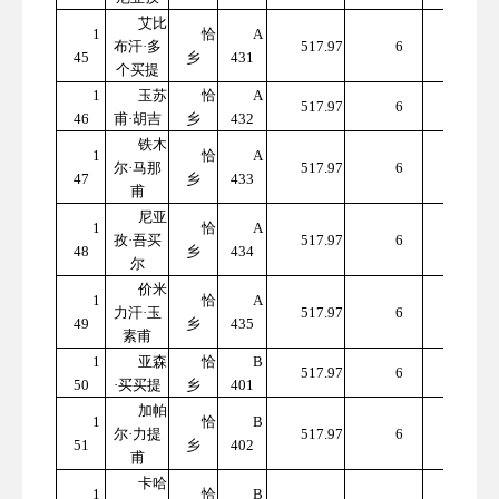
艾比
1
恰
A
310
布汗·多
517.97
6
45
乡
431
7.82
个买提
1
玉苏
恰
A
310
517.97
6
46
甫·胡吉
乡
432
7.82
铁木
1
恰
A
310
尔·马那
517.97
6
47
乡
433
7.82
甫
尼亚
1
恰
A
310
孜·吾买
517.97
6
48
乡
434
7.82
尔
价米
1
恰
A
310
力汗·玉
517.97
6
49
乡
435
7.82
素甫
1
亚森
恰
B
310
517.97
6
50
·买买提
乡
401
7.82
加帕
1
恰
B
310
尔·力提
517.97
6
51
乡
402
7.82
甫
卡哈
1
恰
B
310