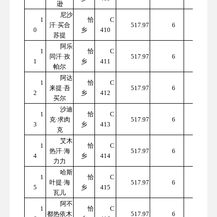
逊
尼沙
1
恰
C
310
汗·买合
517.97
6
0
乡
410
7.82
苏提
阿乐
1
恰
C
310
同汗·孜
517.97
6
1
乡
411
7.82
帕尔
阿达
1
恰
C
310
来提·吾
517.97
6
2
乡
412
7.82
买尔
沙迪
1
恰
C
310
克·求肉
517.97
6
3
乡
413
7.82
克
艾木
1
恰
C
310
热汗·海
517.97
6
4
乡
414
7.82
力力
哈斯
1
恰
C
310
叶提·海
517.97
6
5
乡
415
7.82
瓦儿
阿不
1
恰
C
310
都热依木
517.97
6