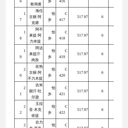
6
乡
416
7.82
·努局甫
海任
1
恰
C
310
古丽·阿
517.97
6
7
乡
417
7.82
克甫
阿不
1
恰
C
310
来提·阿
517.97
6
8
乡
418
7.82
力米提
阿达
1
恰
C
310
来提汗·
517.97
6
9
乡
419
7.82
肉孜
佐热
2
恰
C
310
古丽·阿
517.97
6
0
乡
420
7.82
不力木提
吉米
2
恰
C
310
丽汗·吐
517.97
6
1
乡
421
7.82
尔逊
玉拉
2
恰
C
310
音·木克
517.97
6
2
乡
422
7.82
依提
合力
2
恰
C
310