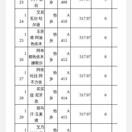
23
乡
409
7.82
拉
艾尼
1
恰
A
310
瓦尔·吐
517.97
6
24
乡
410
7.82
尔逊
玉苏
1
恰
A
310
甫·阿迪
517.97
6
25
乡
411
7.82
热依木
阿布
1
恰
A
310
都热依木
517.97
6
26
乡
412
7.82
·娜斯尔
阿依
1
恰
A
310
吐拉·阿
517.97
6
27
乡
413
7.82
不力孜
买买
1
恰
A
310
提·尼牙
517.97
6
28
乡
414
7.82
孜
胡马
1
恰
A
310
汗·玉素
517.97
6
29
乡
415
7.82
甫
艾乃
1
恰
A
310