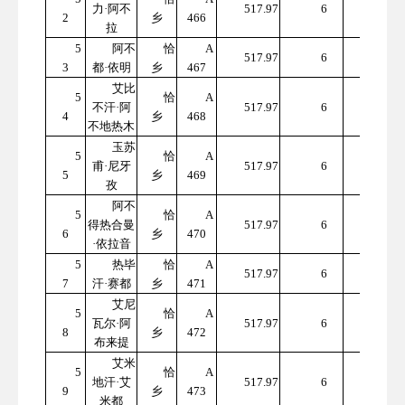
力·阿不
517.97
6
2
乡
466
7.82
拉
5
阿不
恰
A
310
517.97
6
3
都·依明
乡
467
7.82
艾比
5
恰
A
310
不汗·阿
517.97
6
4
乡
468
7.82
不地热木
玉苏
5
恰
A
310
甫·尼牙
517.97
6
5
乡
469
7.82
孜
阿不
5
恰
A
310
得热合曼
517.97
6
6
乡
470
7.82
·依拉音
5
热毕
恰
A
310
517.97
6
7
汗·赛都
乡
471
7.82
艾尼
5
恰
A
310
瓦尔·阿
517.97
6
8
乡
472
7.82
布来提
艾米
5
恰
A
310
地汗·艾
517.97
6
9
乡
473
7.82
米都