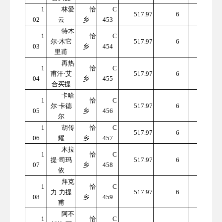
1
林爱
恰
C
310
517.97
6
02
云
乡
453
7.82
特木
1
恰
C
310
尔·木它
517.97
6
03
乡
454
7.82
里甫
再热
1
恰
C
310
甫汗·艾
517.97
6
04
乡
455
7.82
合买提
卡哈
1
恰
C
310
尔·卡德
517.97
6
05
乡
456
7.82
尔
1
胡传
恰
C
310
517.97
6
06
耀
乡
457
7.82
木拉
1
恰
C
310
提·司玛
517.97
6
07
乡
458
7.82
依
拜克
1
恰
C
310
力·力提
517.97
6
08
乡
459
7.82
甫
阿不
1
恰
C
310