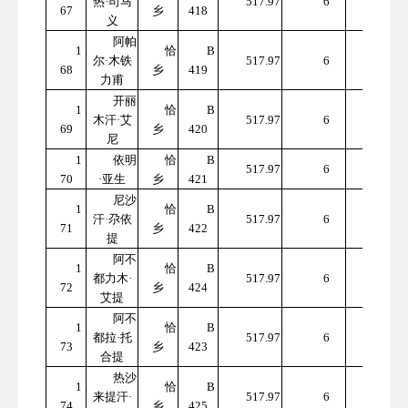
热·司马
517.97
6
67
乡
418
7.82
义
阿帕
1
恰
B
310
尔·木铁
517.97
6
68
乡
419
7.82
力甫
开丽
1
恰
B
310
木汗·艾
517.97
6
69
乡
420
7.82
尼
1
依明
恰
B
310
517.97
6
70
·亚生
乡
421
7.82
尼沙
1
恰
B
310
汗·尕依
517.97
6
71
乡
422
7.82
提
阿不
1
恰
B
310
都力木·
517.97
6
72
乡
424
7.82
艾提
阿不
1
恰
B
310
都拉·托
517.97
6
73
乡
423
7.82
合提
热沙
1
恰
B
310
来提汗·
517.97
6
74
乡
425
7.82