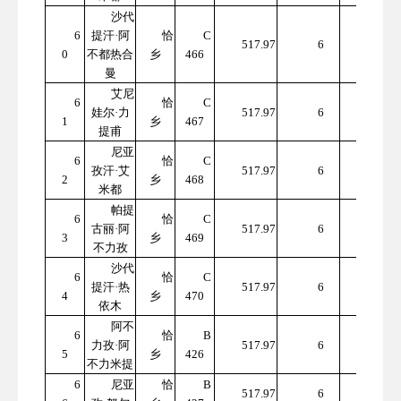
沙代
6
提汗·阿
恰
C
310
517.97
6
0
不都热合
乡
466
7.82
曼
艾尼
6
恰
C
310
娃尔·力
517.97
6
1
乡
467
7.82
提甫
尼亚
6
恰
C
310
孜汗·艾
517.97
6
2
乡
468
7.82
米都
帕提
6
恰
C
310
古丽·阿
517.97
6
3
乡
469
7.82
不力孜
沙代
6
恰
C
310
提汗·热
517.97
6
4
乡
470
7.82
依木
阿不
6
恰
B
310
力孜·阿
517.97
6
5
乡
426
7.82
不力米提
6
尼亚
恰
B
310
517.97
6