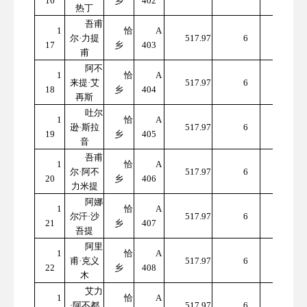
16
乡
402
7.82
热丁
吾甫
1
恰
A
310
尔·力提
517.97
6
17
乡
403
7.82
甫
阿不
1
恰
A
310
来提·艾
517.97
6
18
乡
404
7.82
再斯
吐尔
1
恰
A
310
逊·斯拉
517.97
6
19
乡
405
7.82
音
吾甫
1
恰
A
310
尔·阿不
517.97
6
20
乡
406
7.82
力米提
阿娜
1
恰
A
310
尔汗·沙
517.97
6
21
乡
407
7.82
吾提
阿里
1
恰
A
310
甫·克义
517.97
6
22
乡
408
7.82
木
艾力
1
恰
A
310
·阿不都
517.97
6