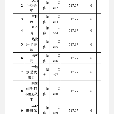
艾乃
恰
C
310
2
斗·热合
517.97
6
乡
402
7.82
买
王世
恰
C
310
3
517.97
6
玲
乡
403
7.82
吕立
恰
C
310
4
517.97
6
明
乡
404
7.82
热比
恰
C
310
5
汗·卡得
517.97
6
乡
405
7.82
尔
冯宪
恰
C
310
6
517.97
6
云
乡
406
7.82
卡地
恰
C
310
7
尔·艾代
517.97
6
乡
407
7.82
都力
阿娜
尔汗·阿
恰
C
310
8
517.97
6
不都热依
乡
408
7.82
木
玉苏
恰
C
310
9
甫·吐尔
517.97
6
乡
409
7.82