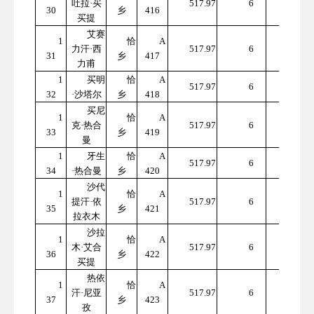
吐拉·买
517.97
6
30
乡
416
7.82
买提
艾赛
1
恰
A
310
力汗·西
517.97
6
31
乡
417
7.82
力甫
1
买明
恰
A
310
517.97
6
32
·沙塔尔
乡
418
7.82
买尼
1
恰
A
310
克·热合
517.97
6
33
乡
419
7.82
曼
1
牙生
恰
A
310
517.97
6
34
·热合曼
乡
420
7.82
沙代
1
恰
A
310
提汗·依
517.97
6
35
乡
421
7.82
拉衣木
沙拉
1
恰
A
310
木·艾合
517.97
6
36
乡
422
7.82
买提
热依
1
恰
A
310
汗·尼亚
517.97
6
37
乡
423
7.82
孜