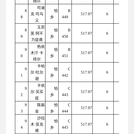
德尔
司迪
8
恰
B
310
克·司马
517.97
6
8
乡
449
7.82
义
玉苏
8
恰
B
310
英·阿不
517.97
6
9
乡
450
7.82
力提甫
热依
9
恰
B
310
木汗·卡
517.97
6
0
乡
451
7.82
得尔
卡哈
9
恰
C
310
尔·吐尔
517.97
6
1
乡
442
7.82
逊
卡依
9
恰
C
310
尔·买买
517.97
6
2
乡
443
7.82
提
9
陈振
恰
C
310
517.97
6
3
金
乡
444
7.82
沙拉
9
恰
C
310
木·亚克
517.97
6
4
乡
445
7.82
甫