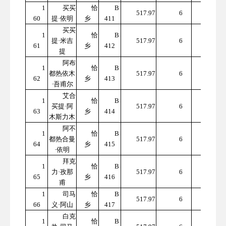
1
买买
恰
B
310
517.97
6
60
提·依明
乡
411
7.82
买买
1
恰
B
310
提·米吉
517.97
6
61
乡
412
7.82
提
阿布
1
恰
B
310
都热依木
517.97
6
62
乡
413
7.82
·吾甫尔
艾合
1
恰
B
310
买提·阿
517.97
6
63
乡
414
7.82
木斯力木
阿不
1
恰
B
310
都热合曼
517.97
6
64
乡
415
7.82
·依明
拜克
1
恰
B
310
力·孜那
517.97
6
65
乡
416
7.82
甫
1
司马
恰
B
310
517.97
6
66
义·阿山
乡
417
7.82
白克
1
恰
B
310