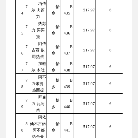
塔依
7
恰
B
310
尔·肉苏
517.97
6
4
乡
435
7.82
力
热苏
7
恰
B
310
力·买买
517.97
6
5
乡
436
7.82
提
阿依
7
恰
B
310
古丽·依
517.97
6
6
乡
437
7.82
司热依
7
加帕
恰
B
310
517.97
6
7
尔·木吐
乡
438
7.82
阿不
7
恰
B
310
力米提·
517.97
6
8
乡
439
7.82
热西提
拜克
7
恰
B
310
力·瓦阿
517.97
6
9
乡
440
7.82
甫
阿依
8
仙木古丽
恰
B
310
517.97
6
0
·阿不都
乡
441
7.82
热合曼