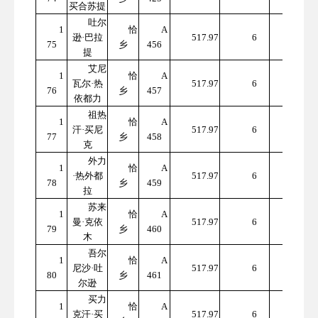
买合苏提
吐尔
1
恰
A
310
逊·巴拉
517.97
6
75
乡
456
7.82
提
艾尼
1
恰
A
310
瓦尔·热
517.97
6
76
乡
457
7.82
依都力
祖热
1
恰
A
310
汗·买尼
517.97
6
77
乡
458
7.82
克
外力
1
恰
A
310
·热外都
517.97
6
78
乡
459
7.82
拉
苏来
1
恰
A
310
曼·克依
517.97
6
79
乡
460
7.82
木
吾尔
1
恰
A
310
尼沙·吐
517.97
6
80
乡
461
7.82
尔逊
买力
1
恰
A
310
克汗·买
517.97
6