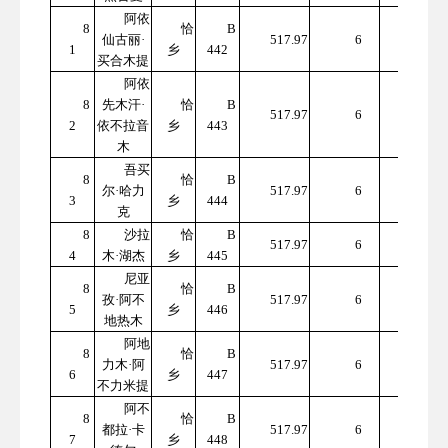
阿依
8
恰
B
310
仙古丽·
517.97
6
1
乡
442
7.82
买合木提
阿依
8
先木汗·
恰
B
310
517.97
6
2
依不拉音
乡
443
7.82
木
吾买
8
恰
B
310
尔·哈力
517.97
6
3
乡
444
7.82
克
8
沙拉
恰
B
310
517.97
6
4
木·湖杰
乡
445
7.82
尼亚
8
恰
B
310
孜·阿不
517.97
6
5
乡
446
7.82
地热木
阿地
8
恰
B
310
力木·阿
517.97
6
6
乡
447
7.82
不力米提
阿不
8
恰
B
310
都拉·卡
517.97
6
7
乡
448
7.82